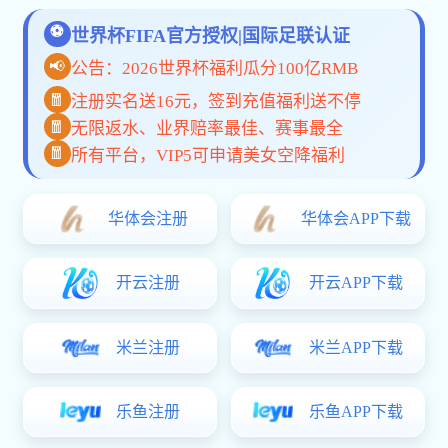
手机App
网页版
文班亚马虽未获MVP却用实力证明
自己是当之无愧的篮球最有价值球
员
2026-06-26 02:12
43 次阅读
首页
/
体育热点