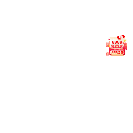
未来我们期待看到更多来自文班亚马惊艳表现，相信
凭借自身努力和不断进步，一定会迎来属于自己的辉
煌时刻。不仅仅是为了个人荣誉，更是为了推动整个
篮球运动向前发展！
上一篇：
文班赞卡斯尔攻防兼备称其在球队…
下一篇：
克6：哈登定义了双能卫但他在季后