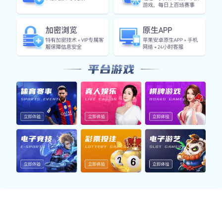
回顾整场比赛，上海申花在控球率上占据了一定优
势，这得益于他们优秀的中场组织能力。尤其是核心
中场球员频繁调动，让球队在攻防转换中显得更加流
畅。然而，在面对铜梁龙密集防守时，他们却缺乏足
够有效的破解方案，多次错失良机。
另一方面，重庆铜梁龙则展现出了极强的韧性和团队
默契。他们在防守端采取紧凑型阵型，通过高位逼抢
限制了申花部分关键传球线路。此外，在进攻端，他
们利用边路突破制造威胁，使得申花后防线不得不付
出额外代价来进行补位。
整体来看，两支球队都展现出了不错的竞技状态，但
由于各自风格不同，使得比赛变得异常复杂且耐人寻
味。这种技战术上的较量，无疑为今后的交锋埋下伏